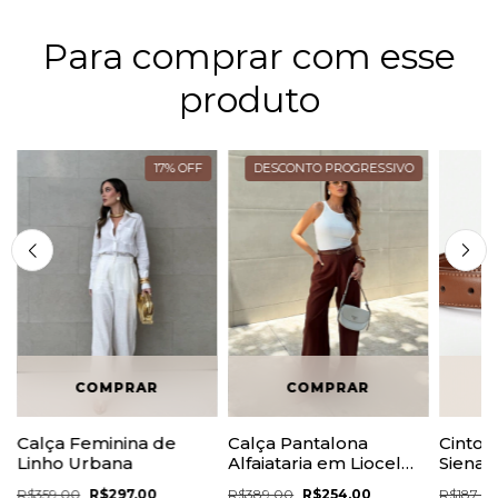
Para comprar com esse
produto
17
%
OFF
DESCONTO PROGRESSIVO
Calça Feminina de
Calça Pantalona
Cinto 
Linho Urbana
Alfaiataria em Liocel
Siena
Valentina
R$359,00
R$297,00
R$389,00
R$254,00
R$187,0