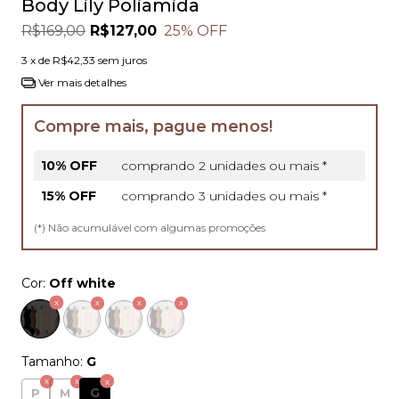
Body Lily Poliamida
R$169,00
R$127,00
25
% OFF
3
x de
R$42,33
sem juros
Ver mais detalhes
Compre mais, pague menos!
10% OFF
comprando 2 unidades ou mais *
15% OFF
comprando 3 unidades ou mais *
(*) Não acumulável com algumas promoções
Cor:
Off white
Tamanho:
G
G
P
M