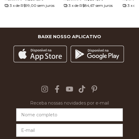
3
x de
R$99,00
sem juros
3
x de
R$84,67
sem juros
3
x de
BAIXE NOSSO APLICATIVO
Receba nossas novidades por e-mail