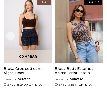
12
%
OFF
ESGOTADO
Blusa Cropped com
Blusa Body Estampa
Alças Finas
Animal Print Estela
R$99,00
R$87,00
R$219,00
R$197,90
3
x de
R$29,00
sem juros
3
x de
R$65,97
sem juros