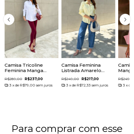
Camisa Tricoline
Camisa Feminina
Camisa
Feminina Manga
Listrada Amarelo
Manga
Longa
Manteiga
Algod
R$289,00
R$237,00
R$249,00
R$217,00
R$249,0
3
x de
R$79,00
sem juros
3
x de
R$72,33
sem juros
3
x de
Para comprar com esse