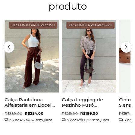
produto
DESCONTO PROGRESSIVO
DESCONTO PROGRESSIVO
Calça Pantalona
Calça Legging de
Cinto 
Alfaiataria em Liocel
Pezinho Fusô
Siena
Valentina
Charlotte
R$389,00
R$254,00
R$219,90
R$199,00
R$187,0
3
x de
R$84,67
sem juros
3
x de
R$66,33
sem juros
3
x de