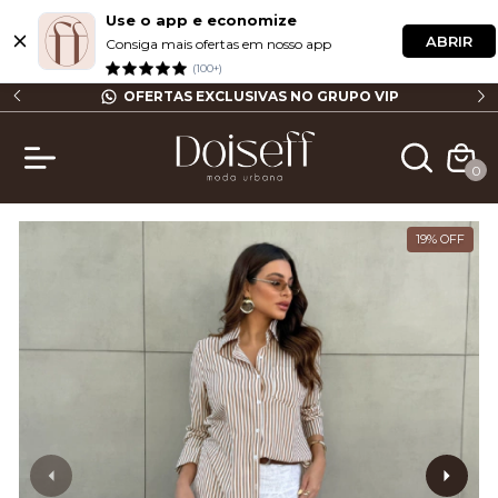
Use o app e economize
ABRIR
Consiga mais ofertas em nosso app
(100+)
P
FRETE GRÁTIS ACIMA DE R$ 499,90 (SP)
0
19
%
OFF