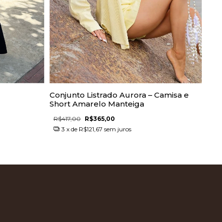
Conjunto Listrado Aurora – Camisa e
Mei
Short Amarelo Manteiga
Pel
R$417,00
R$365,00
R$1
3
x de
R$121,67
sem juros