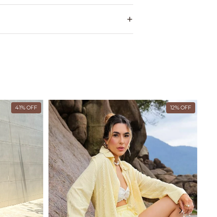
41
%
OFF
12
%
OFF