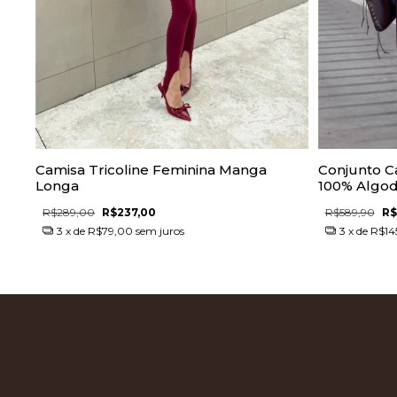
Camisa Tricoline Feminina Manga
Conjunto C
Longa
100% Algod
R$289,00
R$237,00
R$589,90
R$
3
x de
R$79,00
sem juros
3
x de
R$14