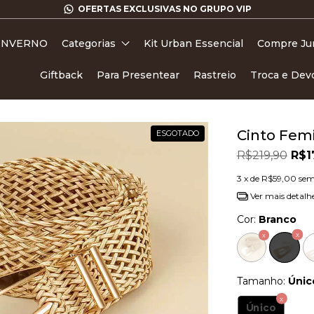
OFERTAS EXCLUSIVAS NO GRUPO VIP
 INVERNO
Categorias
Kit Urban Essencial
Compre Ju
Giftback
Para Presentear
Rastreio
Troca e Dev
Cinto Fem
ESGOTADO
R$219,90
R$1
3
x de
R$59,00
sem
Ver mais detalh
Cor:
Branco
Tamanho:
Únic
Único