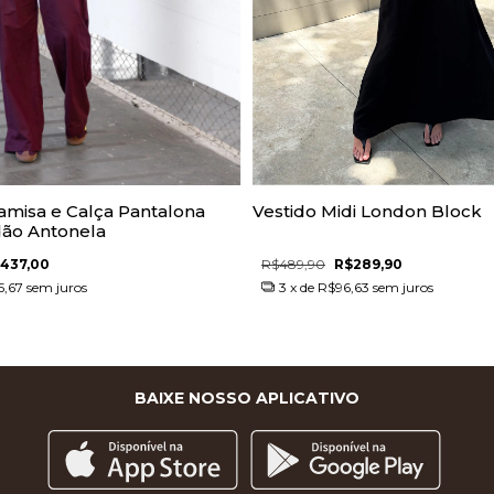
amisa e Calça Pantalona
Vestido Midi London Block
ão Antonela
437,00
R$489,90
R$289,90
5,67
sem juros
3
x de
R$96,63
sem juros
BAIXE NOSSO APLICATIVO