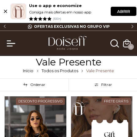
Use o app e economize
ABRIR
Consiga mais ofertas em nosso app
(100+)
OFERTAS EXCLUSIVAS NO GRUPO VIP
FRETE GR
0
Vale Presente
Início
Todos os Produtos
Vale Presente
Ordenar
Filtrar
DESCONTO PROGRESSIVO
FRETE GRÁTIS