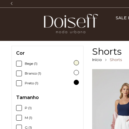
AS NO GRUPO VIP
SALE
Shorts
Cor
Início
Shorts
Bege (1)
Branco (1)
Preto (1)
Tamanho
P (1)
M (1)
G (1)