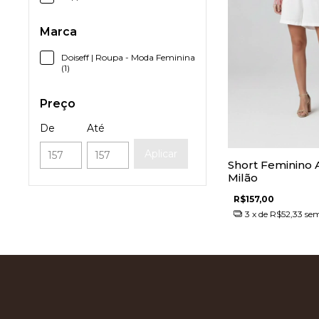
Marca
Doiseff | Roupa - Moda Feminina
(1)
Preço
De
Até
Aplicar
Short Feminino A
Milão
R$157,00
3
x de
R$52,33
sem