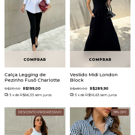
Calça Legging de
Vestido Midi London
Pezinho Fusô Charlotte
Block
R$219,90
R$199,00
R$489,90
R$289,90
3
x de
R$66,33
sem juros
3
x de
R$96,63
sem juros
DESCONTO PROGRESSIVO
19
%
OFF