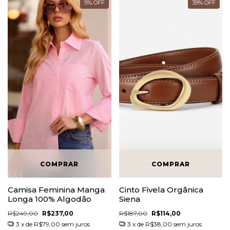
5
%
OFF
39
%
OFF
Camisa Feminina Manga
Cinto Fivela Orgânica
Longa 100% Algodão
Siena
R$249,00
R$237,00
R$187,00
R$114,00
3
x de
R$79,00
sem juros
3
x de
R$38,00
sem juros