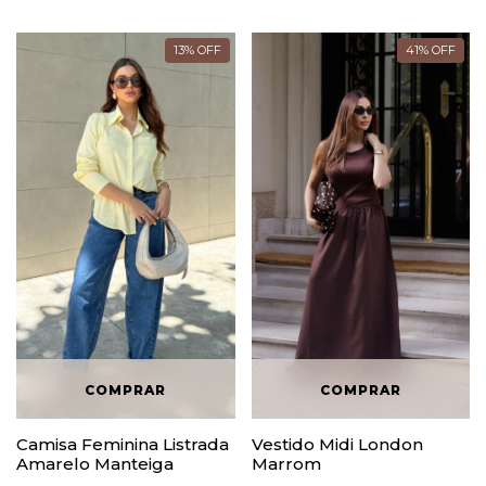
13
%
OFF
41
%
OFF
Camisa Feminina Listrada
Vestido Midi London
Amarelo Manteiga
Marrom