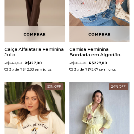
Calça Alfaiataria Feminina
Camisa Feminina
Julia
Bordada em Algodão
Liora
R$249,00
R$127,00
R$289,90
R$227,00
3
x de
R$42,33
sem juros
3
x de
R$75,67
sem juros
50
%
OFF
24
%
OFF