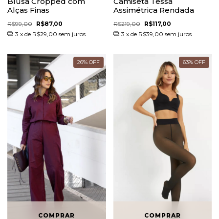
Blusa Cropped com
Camiseta Tessa
Alças Finas
Assimétrica Rendada
R$99,00
R$87,00
R$219,00
R$117,00
3
x de
R$29,00
sem juros
3
x de
R$39,00
sem juros
26
%
OFF
63
%
OFF