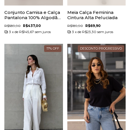
Conjunto Camisa e Calça
Meia Calça Feminina
Pantalona 100% Algodão
Cintura Alta Peluciada
Antonela
R$589,90
R$437,00
R$189,90
R$69,90
3
x de
R$145,67
sem juros
3
x de
R$23,30
sem juros
17
%
OFF
DESCONTO PROGRESSIVO