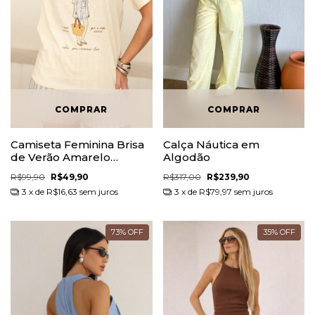
Camiseta Feminina Brisa
Calça Náutica em
de Verão Amarelo
Algodão
Manteiga 100% Algodão
R$99,90
R$49,90
R$317,00
R$239,90
3
x de
R$16,63
sem juros
3
x de
R$79,97
sem juros
73
%
OFF
35
%
OFF