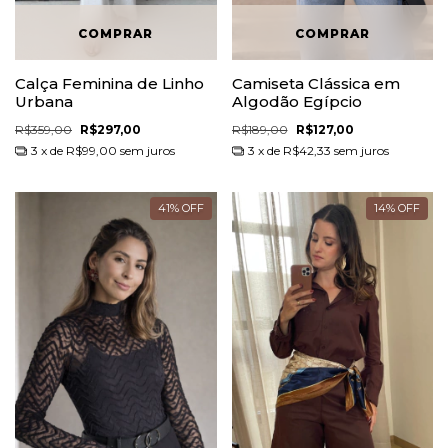
Calça Feminina de Linho
Camiseta Clássica em
Urbana
Algodão Egípcio
R$359,00
R$297,00
R$189,00
R$127,00
3
x de
R$99,00
sem juros
3
x de
R$42,33
sem juros
41
%
OFF
14
%
OFF