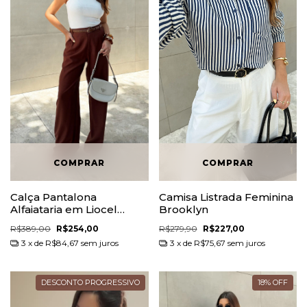
Calça Pantalona
Camisa Listrada Feminina
Alfaiataria em Liocel
Brooklyn
Valentina
R$389,00
R$254,00
R$279,90
R$227,00
3
x de
R$84,67
sem juros
3
x de
R$75,67
sem juros
DESCONTO PROGRESSIVO
18
%
OFF