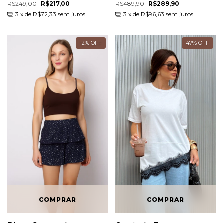
R$249,00
R$217,00
R$489,90
R$289,90
3
x de
R$72,33
sem juros
3
x de
R$96,63
sem juros
12
%
OFF
47
%
OFF