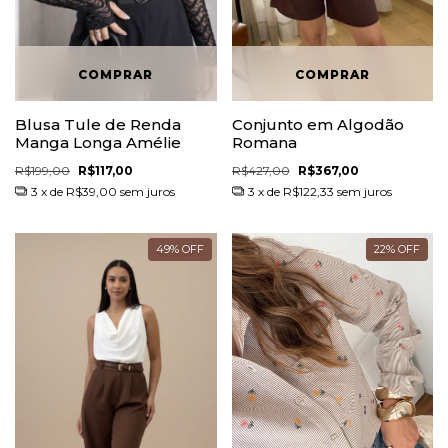
Blusa Tule de Renda
Conjunto em Algodão
Manga Longa Amélie
Romana
R$199,00
R$117,00
R$427,00
R$367,00
3
x de
R$39,00
sem juros
3
x de
R$122,33
sem juros
49
%
OFF
22
%
OFF