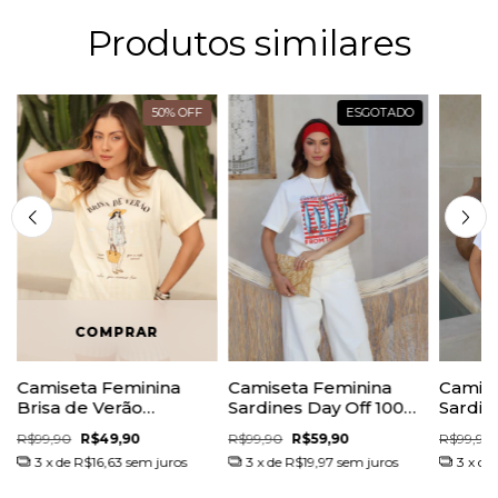
Produtos similares
50
%
OFF
ESGOTADO
Camiseta Feminina
Camiseta Feminina
Camise
Brisa de Verão
Sardines Day Off 100%
Sardin
Amarelo Manteiga
Algodão
100% 
R$99,90
R$49,90
R$99,90
R$59,90
R$99,90
100% Algodão
3
x de
R$16,63
sem juros
3
x de
R$19,97
sem juros
3
x de