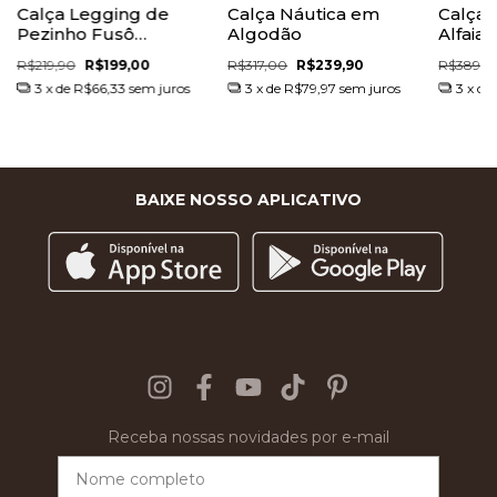
Calça Legging de
Calça Náutica em
Calça 
Pezinho Fusô
Algodão
Alfaiat
Charlotte
Valent
R$219,90
R$199,00
R$317,00
R$239,90
R$389,0
3
x de
R$66,33
sem juros
3
x de
R$79,97
sem juros
3
x de
BAIXE NOSSO APLICATIVO
Receba nossas novidades por e-mail