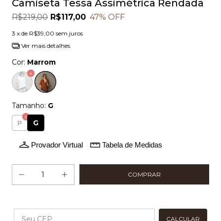
Camiseta Tessa Assimétrica Rendada
R$219,00
R$117,00
47
% OFF
3
x de
R$39,00
sem juros
Ver mais detalhes
Cor:
Marrom
Tamanho:
G
G
P
Provador Virtual
Tabela de Medidas
Alterar CEP
CALCULAR