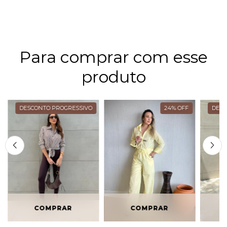
Para comprar com esse
produto
DESCONTO PROGRESSIVO
24
%
OFF
DESC