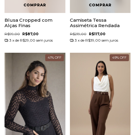
Blusa Cropped com
Camiseta Tessa
Alças Finas
Assimétrica Rendada
R$99,00
R$87,00
R$219,00
R$117,00
3
x de
R$29,00
sem juros
3
x de
R$39,00
sem juros
41
%
OFF
49
%
OFF