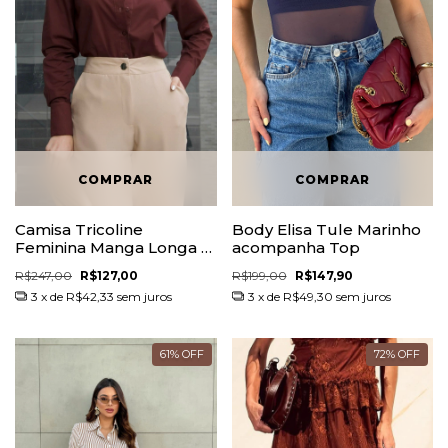
Camisa Tricoline
Body Elisa Tule Marinho
Feminina Manga Longa -
acompanha Top
Outlet
R$247,00
R$127,00
R$199,00
R$147,90
3
x de
R$42,33
sem juros
3
x de
R$49,30
sem juros
61
%
OFF
72
%
OFF