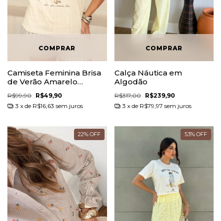
Camiseta Feminina Brisa
Calça Náutica em
de Verão Amarelo
Algodão
Manteiga 100% Algodão
R$99,90
R$49,90
R$317,00
R$239,90
3
x de
R$16,63
sem juros
3
x de
R$79,97
sem juros
22
%
OFF
53
%
OFF