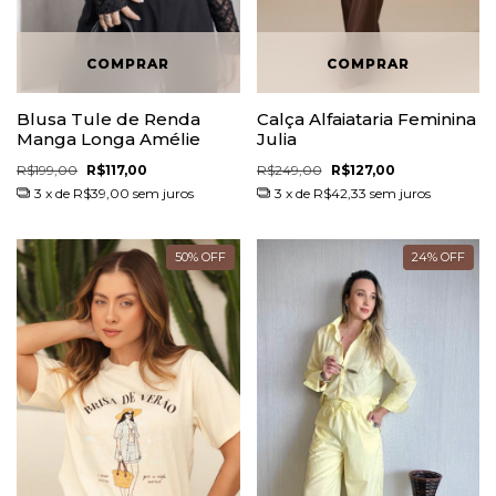
Blusa Tule de Renda
Calça Alfaiataria Feminina
Manga Longa Amélie
Julia
R$199,00
R$117,00
R$249,00
R$127,00
3
x de
R$39,00
sem juros
3
x de
R$42,33
sem juros
50
%
OFF
24
%
OFF