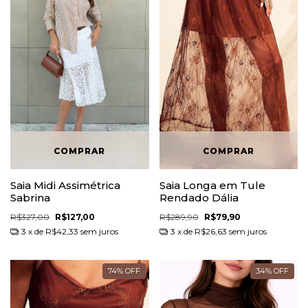
Saia Midi Assimétrica
Saia Longa em Tule
Sabrina
Rendado Dália
R$327,00
R$127,00
R$289,90
R$79,90
3
x de
R$42,33
sem juros
3
x de
R$26,63
sem juros
74
%
OFF
34
%
OFF