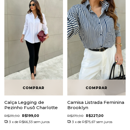
Calça Legging de
Camisa Listrada Feminina
Pezinho Fusô Charlotte
Brooklyn
R$219,90
R$199,00
R$279,90
R$227,00
3
x de
R$66,33
sem juros
3
x de
R$75,67
sem juros