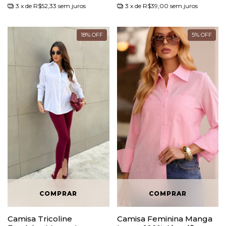
3
x de
R$52,33
sem juros
3
x de
R$39,00
sem juros
18
%
OFF
5
%
OFF
Camisa Tricoline
Camisa Feminina Manga