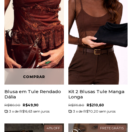
Blusa em Tule Rendado
Kit 2 Blusas Tule Manga
Dália
Longa
R$189,90
R$49,90
R$319,80
R$210,60
3
x de
R$16,63
sem juros
3
x de
R$70,20
sem juros
41
%
OFF
FRETE GRÁTIS