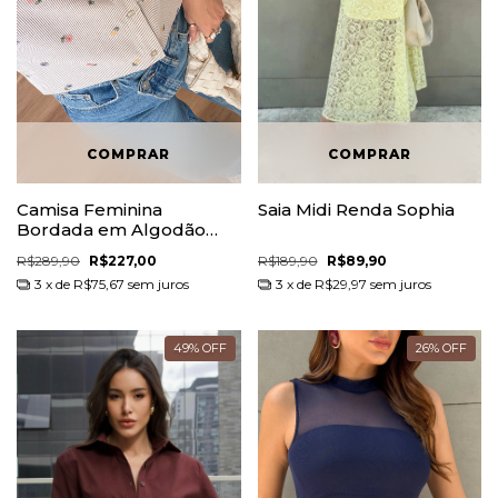
Camisa Feminina
Saia Midi Renda Sophia
Bordada em Algodão
Liora
R$289,90
R$227,00
R$189,90
R$89,90
3
x de
R$75,67
sem juros
3
x de
R$29,97
sem juros
49
%
OFF
26
%
OFF