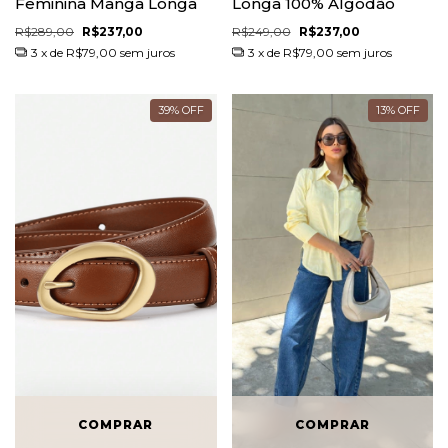
Feminina Manga Longa
Longa 100% Algodão
R$289,00
R$237,00
R$249,00
R$237,00
3
x de
R$79,00
sem juros
3
x de
R$79,00
sem juros
39
%
OFF
13
%
OFF