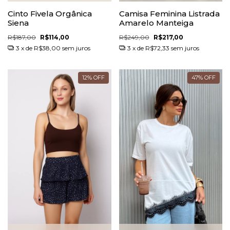
Cinto Fivela Orgânica
Camisa Feminina Listrada
Siena
Amarelo Manteiga
R$187,00
R$114,00
R$249,00
R$217,00
3
x de
R$38,00
sem juros
3
x de
R$72,33
sem juros
12
%
OFF
47
%
OFF