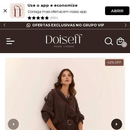
Use o app e economize
ABRIR
Consiga mais ofertas em nosso app
(100+)
GRUPO VIP
FRETE GRÁTIS ACIMA DE R$ 499,90 (SP)
0
42
%
OFF