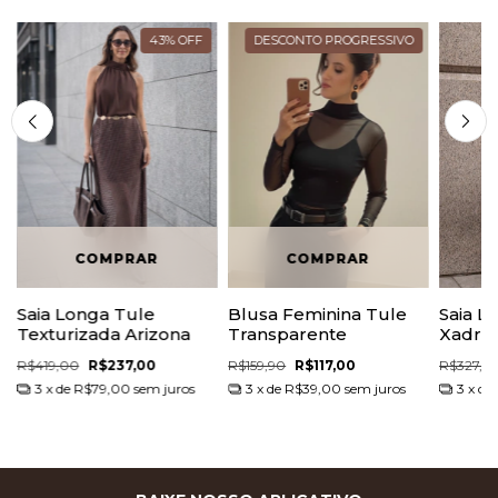
43
%
OFF
DESCONTO PROGRESSIVO
Saia Longa Tule
Blusa Feminina Tule
Saia L
Texturizada Arizona
Transparente
Xadrez
R$419,00
R$237,00
R$159,90
R$117,00
R$327,0
3
x de
R$79,00
sem juros
3
x de
R$39,00
sem juros
3
x de