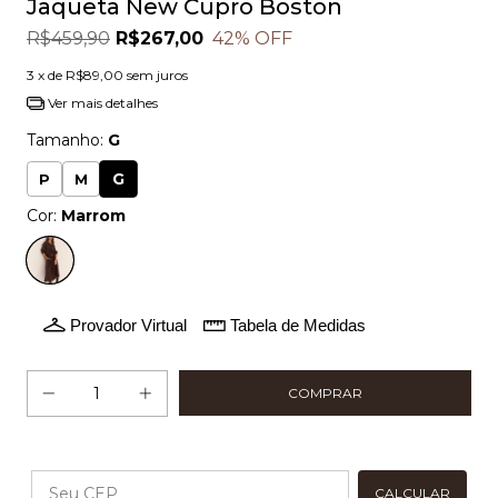
Jaqueta New Cupro Boston
R$459,90
R$267,00
42
% OFF
3
x de
R$89,00
sem juros
Ver mais detalhes
Tamanho:
G
G
P
M
Cor:
Marrom
Provador Virtual
Tabela de Medidas
Alterar CEP
CALCULAR